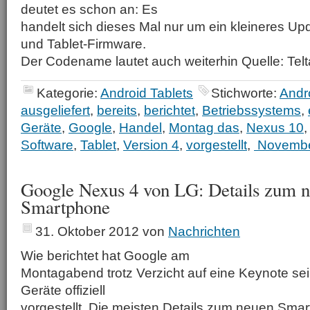
deutet es schon an: Es
handelt sich dieses Mal nur um ein kleineres U
und Tablet-Firmware.
Der Codename lautet auch weiterhin Quelle: Tel
Kategorie:
Android Tablets
Stichworte:
Andr
ausgeliefert
,
bereits
,
berichtet
,
Betriebssystems
,
Geräte
,
Google
,
Handel
,
Montag das
,
Nexus 10
Software
,
Tablet
,
Version 4
,
vorgestellt
,
Novembe
Google Nexus 4 von LG: Details zum 
Smartphone
31. Oktober 2012
von
Nachrichten
Wie berichtet hat Google am
Montagabend trotz Verzicht auf eine Keynote s
Geräte offiziell
vorgestellt. Die meisten Details zum neuen Sma