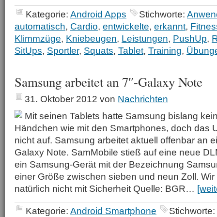
Kategorie:
Android Apps
Stichworte:
Anwen
automatisch
,
Cardio
,
entwickelte
,
erkannt
,
Fitnes
Klimmzüge
,
Kniebeugen
,
Leistungen
,
PushUp
,
R
SitUps
,
Sportler
,
Squats
,
Tablet
,
Training
,
Übung
Samsung arbeitet an 7″-Galaxy Note
31. Oktober 2012
von
Nachrichten
Mit seinen Tablets hatte Samsung bislang kein
Händchen wie mit den Smartphones, doch das 
nicht auf. Samsung arbeitet aktuell offenbar an e
Galaxy Note. SamMobile stieß auf eine neue DLNA
ein Samsung-Gerät mit der Bezeichnung Sams
einer Größe zwischen sieben und neun Zoll. Wir
natürlich nicht mit Sicherheit Quelle: BGR…
[wei
Kategorie:
Android Smartphone
Stichworte