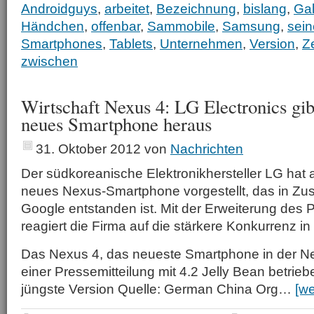
Androidguys
,
arbeitet
,
Bezeichnung
,
bislang
,
Ga
Händchen
,
offenbar
,
Sammobile
,
Samsung
,
sei
Smartphones
,
Tablets
,
Unternehmen
,
Version
,
Ze
zwischen
Wirtschaft Nexus 4: LG Electronics gi
neues Smartphone heraus
31. Oktober 2012
von
Nachrichten
Der südkoreanische Elektronikhersteller LG hat
neues Nexus-Smartphone vorgestellt, das in Zu
Google entstanden ist. Mit der Erweiterung des
reagiert die Firma auf die stärkere Konkurrenz i
Das Nexus 4, das neueste Smartphone in der Nex
einer Pressemitteilung mit 4.2 Jelly Bean betriebe
jüngste Version Quelle: German China Org…
[we