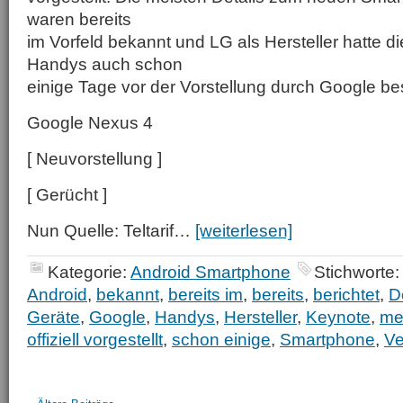
waren bereits
im Vorfeld bekannt und LG als Hersteller hatte d
Handys auch schon
einige Tage vor der Vorstellung durch Google bes
Google Nexus 4
[ Neuvorstellung ]
[ Gerücht ]
Nun Quelle: Teltarif…
[weiterlesen]
Kategorie:
Android Smartphone
Stichworte
Android
,
bekannt
,
bereits im
,
bereits
,
berichtet
,
D
Geräte
,
Google
,
Handys
,
Hersteller
,
Keynote
,
me
offiziell vorgestellt
,
schon einige
,
Smartphone
,
Ve