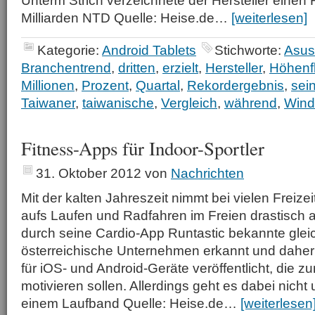
Unterm Strich verzeichnete der Hersteller einen
Milliarden NTD Quelle: Heise.de…
[weiterlesen]
Kategorie:
Android Tablets
Stichworte:
Asus
Branchentrend
,
dritten
,
erzielt
,
Hersteller
,
Höhenf
Millionen
,
Prozent
,
Quartal
,
Rekordergebnis
,
sei
Taiwaner
,
taiwanische
,
Vergleich
,
während
,
Win
Fitness-Apps für Indoor-Sportler
31. Oktober 2012
von
Nachrichten
Mit der kalten Jahreszeit nimmt bei vielen Freizei
aufs Laufen und Radfahren im Freien drastisch 
durch seine Cardio-App Runtastic bekannte gle
österreichische Unternehmen erkannt und daher
für iOS- und Android-Geräte veröffentlicht, die z
motivieren sollen. Allerdings geht es dabei nicht
einem Laufband Quelle: Heise.de…
[weiterlesen