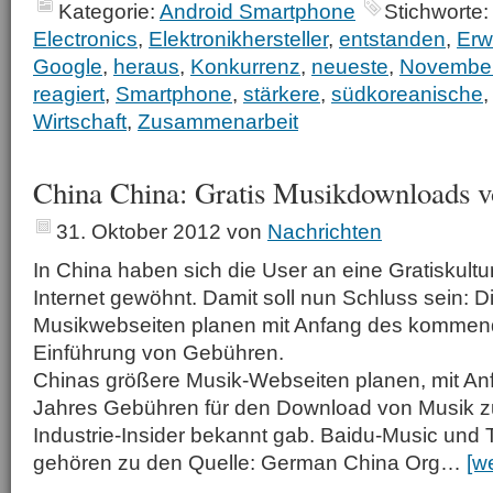
Kategorie:
Android Smartphone
Stichworte:
Electronics
,
Elektronikhersteller
,
entstanden
,
Erw
Google
,
heraus
,
Konkurrenz
,
neueste
,
Novembe
reagiert
,
Smartphone
,
stärkere
,
südkoreanische
Wirtschaft
,
Zusammenarbeit
China China: Gratis Musikdownloads 
31. Oktober 2012
von
Nachrichten
In China haben sich die User an eine Gratiskult
Internet gewöhnt. Damit soll nun Schluss sein: 
Musikwebseiten planen mit Anfang des kommen
Einführung von Gebühren.
Chinas größere Musik-Webseiten planen, mit An
Jahres Gebühren für den Download von Musik zu
Industrie-Insider bekannt gab. Baidu-Music und
gehören zu den Quelle: German China Org…
[w