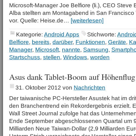
Microsoft-Manager Joe Belfiore (li.), CEO Steve
Alba stellten am Montagabend in San Francisc
vor. Quelle: Heise.de…
[weiterlesen]
Kategorie:
Android Apps
Stichworte:
Androi
Belfiore
,
bereits
,
darüber
,
Funktionen
,
Geräte
,
Ka
Manager
,
Microsoft
,
nannte
,
Samsung
,
Smartph
Startschuss
,
stellen
,
Windows
,
worden
Asus dank Tablet-Boom auf Höhenflug
31. Oktober 2012
von
Nachrichten
Der taiwanische PC-Hersteller Asustek hat im dr
den Branchentrend ein Rekordergebnis erzielt. 
Wall Street Journal zufolge hat das Unternehme
Ende September abgeschlossenen Quartal um 9
Milliarden Neue Taiwan-Dollar (2,9 Milliarden Eu