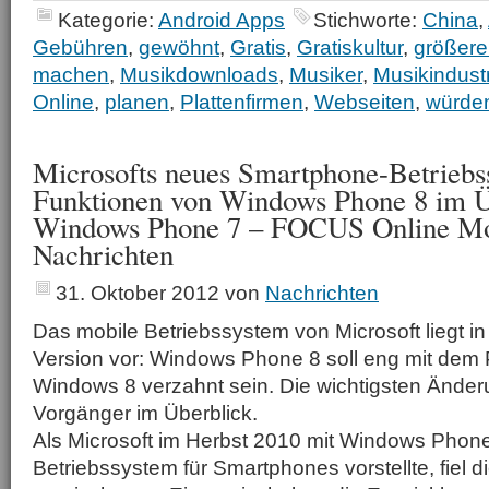
Kategorie:
Android Apps
Stichworte:
China
,
Gebühren
,
gewöhnt
,
Gratis
,
Gratiskultur
,
größer
machen
,
Musikdownloads
,
Musiker
,
Musikindust
Online
,
planen
,
Plattenfirmen
,
Webseiten
,
würde
Microsofts neues Smartphone-Betriebs
Funktionen von Windows Phone 8 im Ü
Windows Phone 7 – FOCUS Online Mo
Nachrichten
31. Oktober 2012
von
Nachrichten
Das mobile Betriebssystem von Microsoft liegt i
Version vor: Windows Phone 8 soll eng mit dem
Windows 8 verzahnt sein. Die wichtigsten Ände
Vorgänger im Überblick.
Als Microsoft im Herbst 2010 mit Windows Phon
Betriebssystem für Smartphones vorstellte, fiel 