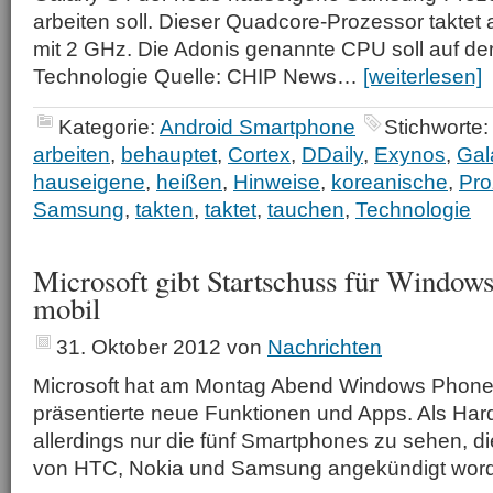
arbeiten soll. Dieser Quadcore-Prozessor taktet
mit 2 GHz. Die Adonis genannte CPU soll auf d
Technologie Quelle: CHIP News…
[weiterlesen]
Kategorie:
Android Smartphone
Stichworte:
arbeiten
,
behauptet
,
Cortex
,
DDaily
,
Exynos
,
Gal
hauseigene
,
heißen
,
Hinweise
,
koreanische
,
Pro
Samsung
,
takten
,
taktet
,
tauchen
,
Technologie
Microsoft gibt Startschuss für Window
mobil
31. Oktober 2012
von
Nachrichten
Microsoft hat am Montag Abend Windows Phone 8
präsentierte neue Funktionen und Apps. Als Ha
allerdings nur die fünf Smartphones zu sehen, die
von HTC, Nokia und Samsung angekündigt wor