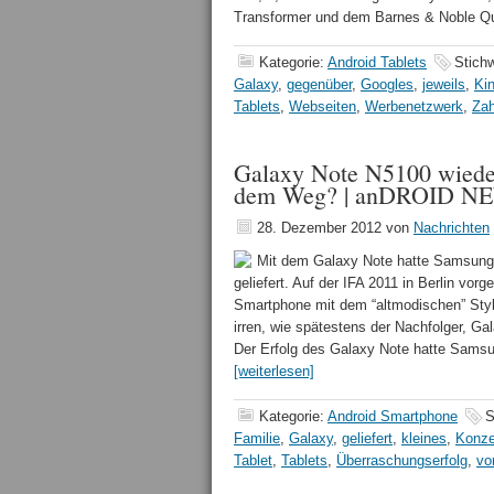
Transformer und dem Barnes & Noble Q
Kategorie:
Android Tablets
Stich
Galaxy
,
gegenüber
,
Googles
,
jeweils
,
Kin
Tablets
,
Webseiten
,
Werbenetzwerk
,
Zah
Galaxy Note N5100 wieder 
dem Weg? | anDROID N
28. Dezember 2012
von
Nachrichten
Mit dem Galaxy Note hatte Samsung 
geliefert. Auf der IFA 2011 in Berlin vor
Smartphone mit dem “altmodischen” Stylu
irren, wie spätestens der Nachfolger, Ga
Der Erfolg des Galaxy Note hatte Samsu
[weiterlesen]
Kategorie:
Android Smartphone
S
Familie
,
Galaxy
,
geliefert
,
kleines
,
Konze
Tablet
,
Tablets
,
Überraschungserfolg
,
vo