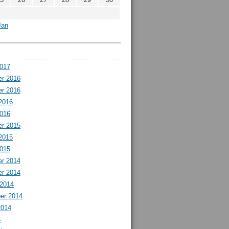
Jan
2017
r 2016
r 2016
2016
2016
r 2015
2015
2015
r 2014
r 2014
 2014
er 2014
2014
4