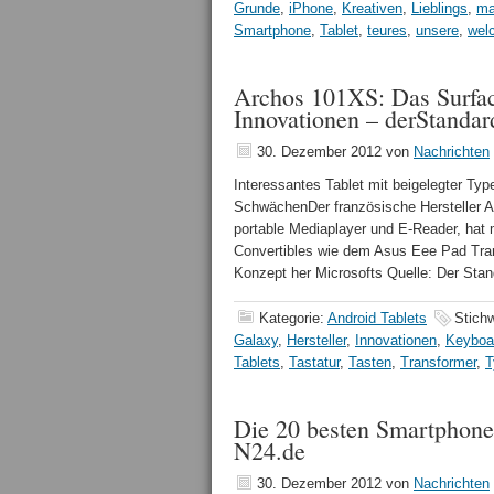
Grunde
,
iPhone
,
Kreativen
,
Lieblings
,
ma
Smartphone
,
Tablet
,
teures
,
unsere
,
wel
Archos 101XS: Das Surfac
Innovationen – derStandar
30. Dezember 2012
von
Nachrichten
Interessantes Tablet mit beigelegter Typ
SchwächenDer französische Hersteller A
portable Mediaplayer und E-Reader, hat 
Convertibles wie dem Asus Eee Pad Tra
Konzept her Microsofts Quelle: Der St
Kategorie:
Android Tablets
Stich
Galaxy
,
Hersteller
,
Innovationen
,
Keyboa
Tablets
,
Tastatur
,
Tasten
,
Transformer
,
T
Die 20 besten Smartphon
N24.de
30. Dezember 2012
von
Nachrichten