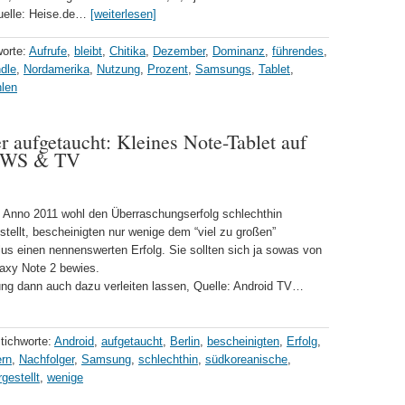
uelle: Heise.de…
[weiterlesen]
worte:
Aufrufe
,
bleibt
,
Chitika
,
Dezember
,
Dominanz
,
führendes
,
dle
,
Nordamerika
,
Nutzung
,
Prozent
,
Samsungs
,
Tablet
,
len
aufgetaucht: Kleines Note-Tablet auf
EWS & TV
Anno 2011 wohl den Überraschungserfolg schlechthin
gestellt, bescheinigten nur wenige dem “viel zu großen”
s einen nennenswerten Erfolg. Sie sollten sich ja sowas von
laxy Note 2 bewies.
ng dann auch dazu verleiten lassen, Quelle: Android TV…
tichworte:
Android
,
aufgetaucht
,
Berlin
,
bescheinigten
,
Erfolg
,
rn
,
Nachfolger
,
Samsung
,
schlechthin
,
südkoreanische
,
rgestellt
,
wenige