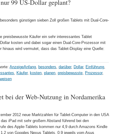
 nur 99 US-Dollar geplant?
 besonders günstigen sieben Zoll großen Tablets mit Dual-Core-
e preisbewusste Käufer ein sehr interessantes Tablet
-Dollar kosten und dabei sogar einen Dual-Core-Prozessor mit
hinaus wird vermutet, dass das Tablet-Display eine Quelle:
worte:
AnzeigeAnfang
,
besonders
,
darüber
,
Dollar
,
Einführung
,
essantes
,
Käufer
,
kosten
,
planen
,
preisbewusste
,
Prozessor
,
weisen
let bei der Web-Nutzung in Nordamerika
ember 2012 neue Marktzahlen für Tablet-Computer in den USA
t das iPad mit sehr großem Abstand führend bei den
ufrufe des Apple-Tablets kommen nur 4,9 durch Amazons Kindle
 1,2 von Googles Nexus Tablets, 0,9 jeweils vom Asus