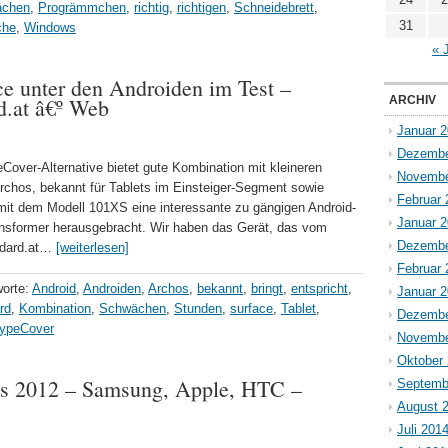
chen
,
Progrämmchen
,
richtig
,
richtigen
,
Schneidebrett
,
31
che
,
Windows
« 
e unter den Androiden im Test –
d.at â€º Web
ARCHIV
Januar 
Dezembe
eCover-Alternative bietet gute Kombination mit kleineren
Novembe
rchos, bekannt für Tablets im Einsteiger-Segment sowie
Februar 
mit dem Modell 101XS eine interessante zu gängigen Android-
Januar 
nsformer herausgebracht. Wir haben das Gerät, das vom
Dezembe
andard.at…
[weiterlesen]
Februar 
worte:
Android
,
Androiden
,
Archos
,
bekannt
,
bringt
,
entspricht
,
Januar 
rd
,
Kombination
,
Schwächen
,
Stunden
,
surface
,
Tablet
,
Dezembe
ypeCover
Novembe
Oktober
es 2012 – Samsung, Apple, HTC –
Septemb
August 
Juli 201