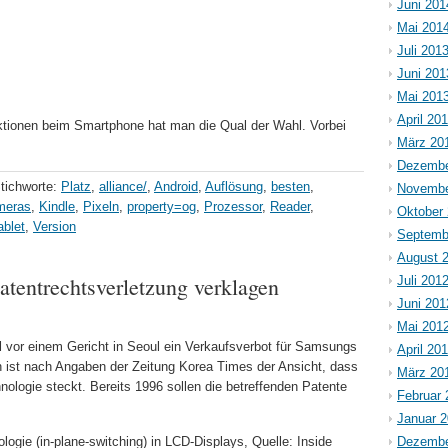
Juni 201
Mai 201
Juli 201
Juni 201
Mai 201
April 20
nktionen beim Smartphone hat man die Qual der Wahl. Vorbei
März 20
Dezembe
tichworte:
Platz
,
alliance/
,
Android
,
Auflösung
,
besten
,
Novembe
meras
,
Kindle
,
Pixeln
,
property=og
,
Prozessor
,
Reader
,
Oktober
ablet
,
Version
Septemb
August 
tentrechtsverletzung verklagen
Juli 201
Juni 201
Mai 201
l vor einem Gericht in Seoul ein Verkaufsverbot für Samsungs
April 20
n ist nach Angaben der Zeitung Korea Times der Ansicht, dass
März 20
logie steckt. Bereits 1996 sollen die betreffenden Patente
Februar 
Januar 
ogie (in-plane-switching) in LCD-Displays, Quelle: Inside
Dezembe