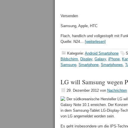
Versenden
Samsung, Apple, HTC
Flach, handlich und vollgestopft mit Fu
Quelle: N24…
[weiterlesen]
Kategorie:
Android Smartphone
S
Bildschirm
,
Display
,
Galaxy
,
iPhone
,
Ka
Samsung
,
Smartphone
,
Smartphones
,
T
LG will Samsung wegen Pa
29. Dezember 2012
von
Nachrichten
Der südkoreanische Hersteller LG wil
Galaxy Note 10.1 erreichen. Der Konzer
in dem Samsung-Tablet LG-Display-Techno
von LG angemeldet worden sein.
Es geht insbesondere um die IPS-Technol