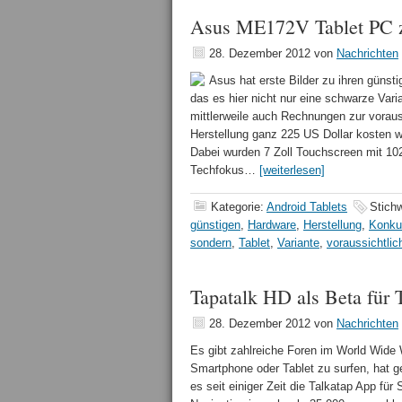
Asus ME172V Tablet PC zei
28. Dezember 2012
von
Nachrichten
Asus hat erste Bilder zu ihren günst
das es hier nicht nur eine schwarze Var
mittlerweile auch Rechnungen zur vorauss
Herstellung ganz 225 US Dollar kosten w
Dabei wurden 7 Zoll Touchscreen mit 10
Techfokus…
[weiterlesen]
Kategorie:
Android Tablets
Stich
günstigen
,
Hardware
,
Herstellung
,
Konku
sondern
,
Tablet
,
Variante
,
voraussichtlic
Tapatalk HD als Beta für 
28. Dezember 2012
von
Nachrichten
Es gibt zahlreiche Foren im World Wide 
Smartphone oder Tablet zu surfen, hat ge
es seit einiger Zeit die Talkatap App fü