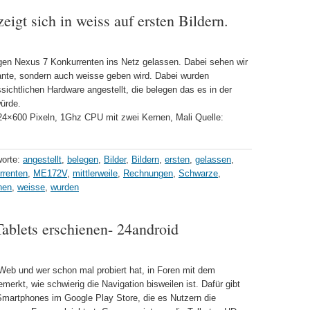
gt sich in weiss auf ersten Bildern.
igen Nexus 7 Konkurrenten ins Netz gelassen. Dabei sehen wir
iante, sondern auch weisse geben wird. Dabei wurden
ichtlichen Hardware angestellt, die belegen das es in der
ürde.
24×600 Pixeln, 1Ghz CPU mit zwei Kernen, Mali Quelle:
worte:
angestellt
,
belegen
,
Bilder
,
Bildern
,
ersten
,
gelassen
,
rrenten
,
ME172V
,
mittlerweile
,
Rechnungen
,
Schwarze
,
hen
,
weisse
,
wurden
Tablets erschienen- 24android
Web und wer schon mal probiert hat, in Foren mit dem
merkt, wie schwierig die Navigation bisweilen ist. Dafür gibt
r Smartphones im Google Play Store, die es Nutzern die