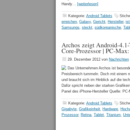
Handy…
[weiterlesen]
Kategorie:
Android Tablets
Stich
erreichen
,
Galaxy
,
Gericht
,
Hersteller
,
is
Samsungs
,
steckt
,
südkoreanische
,
Tab
Archos zeigt Android-4.1-
Core-Prozessor | PC-Max:
29. Dezember 2012
von
Nachrichten
Das Unternehmen Archos ist besonder
Preisbereich tummeln. Doch mit einem n
und braucht sich im Hinblick auf die tec
Dafür spricht neben der starken Grafike
Panel des iPhone-Hersteller Quelle: 
Kategorie:
Android Tablets
Stich
Gigabyte
,
Grafikeinheit
,
Hardware
,
Hoch
Prozessor
,
Retina
,
Tablet
,
Titanium
,
Unt