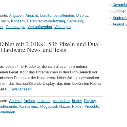
Novembe
Oktober
worte:
Angaben
,
Ansicht
,
bereits
,
betreffenden
,
Display
,
Septemb
t nach
,
Konzern
,
Patentrechtsverletzung
,
Samsung
,
August 
let
,
Technologie
,
Verkaufsverbot
,
Verklagen
Tablet mit 2.048×1.536 Pixeln und Dual-
 Hardware News und Tests
s bekannt für Produkte, die sich allesamt im unteren
euen Gerät stößt das Unternehmen in den High-Bereich vor
hnischen Daten vor der Konkurrenz keinesfalls zu verstecken.
inheit, das hochauflösende Display, das dem bewährten Retina-
PC-MAX…
[weiterlesen]
worte:
Android
,
Archos
,
bekannt
,
besonders
,
bisher
,
Display
,
auflösende
,
Konkurrenz
,
Megapixel
,
Nutzer
,
Pixeln
,
Produkte
,
ernehmen