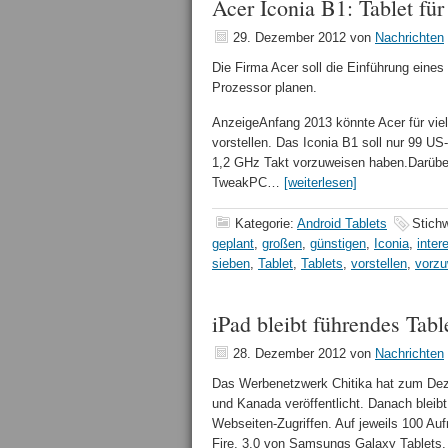
Acer Iconia B1: Tablet für
29. Dezember 2012
von
Nachrichten
Die Firma Acer soll die Einführung eines
Prozessor planen.
AnzeigeAnfang 2013 könnte Acer für viel
vorstellen. Das Iconia B1 soll nur 99 US
1,2 GHz Takt vorzuweisen haben.Darüber 
TweakPC…
[weiterlesen]
Kategorie:
Android Tablets
Stich
geplant
,
großen
,
günstigen
,
Iconia
,
inter
sieben
,
Tablet
,
Tablets
,
vorstellen
,
vorzu
iPad bleibt führendes Tab
28. Dezember 2012
von
Nachrichten
Das Werbenetzwerk Chitika hat zum Dez
und Kanada veröffentlicht. Danach bleib
Webseiten-Zugriffen. Auf jeweils 100 A
Fire, 3,0 von Samsungs Galaxy Tablets,