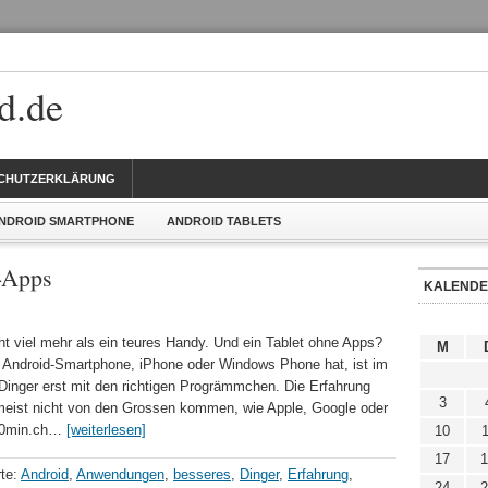
d.de
CHUTZERKLÄRUNG
NDROID SMARTPHONE
ANDROID TABLETS
s-Apps
KALEND
t viel mehr als ein teures Handy. Und ein Tablet ohne Apps?
M
 Android-Smartphone, iPhone oder Windows Phone hat, ist im
Dinger erst mit den richtigen Progrämmchen. Die Erfahrung
3
meist nicht von den Grossen kommen, wie Apple, Google oder
 20min.ch…
[weiterlesen]
10
1
17
1
rte:
Android
,
Anwendungen
,
besseres
,
Dinger
,
Erfahrung
,
24
2