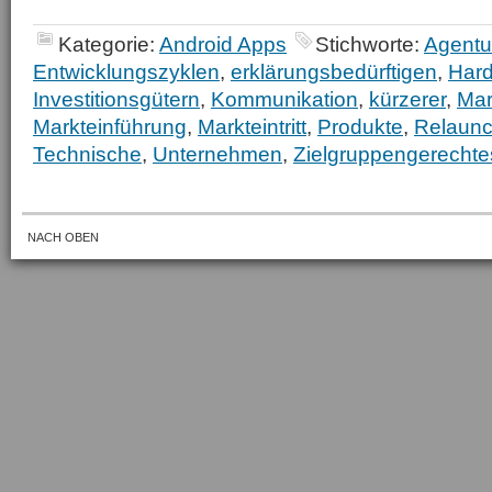
Kategorie:
Android Apps
Stichworte:
Agentu
Entwicklungszyklen
,
erklärungsbedürftigen
,
Har
Investitionsgütern
,
Kommunikation
,
kürzerer
,
Mar
Markteinführung
,
Markteintritt
,
Produkte
,
Relaun
Technische
,
Unternehmen
,
Zielgruppengerechte
NACH OBEN