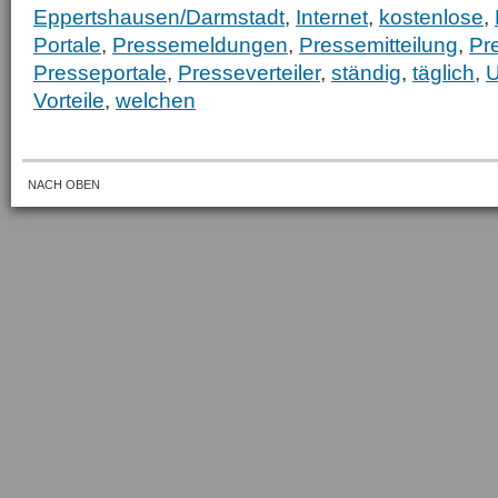
Eppertshausen/Darmstadt
,
Internet
,
kostenlose
,
Portale
,
Pressemeldungen
,
Pressemitteilung
,
Pr
Presseportale
,
Presseverteiler
,
ständig
,
täglich
,
U
Vorteile
,
welchen
NACH OBEN