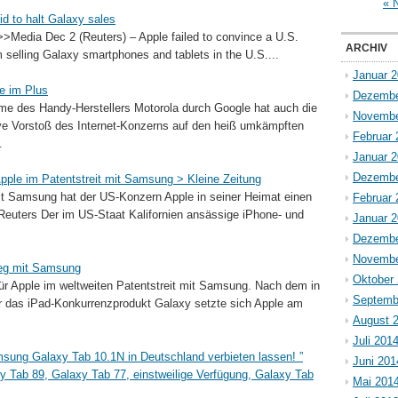
« 
d to halt Galaxy sales
>Media Dec 2 (Reuters) – Apple failed to convince a U.S.
ARCHIV
 selling Galaxy smartphones and tablets in the U.S....
Januar 
e im Plus
Dezembe
hme des Handy-Herstellers Motorola durch Google hat auch die
Novembe
ive Vorstoß des Internet-Konzerns auf den heiß umkämpften
Februar 
.
Januar 
Dezembe
pple im Patentstreit mit Samsung > Kleine Zeitung
mit Samsung hat der US-Konzern Apple in seiner Heimat einen
Februar 
uters Der im US-Staat Kalifornien ansässige iPhone- und
Januar 
Dezembe
Novembe
ieg mit Samsung
Oktober
ür Apple im weltweiten Patentstreit mit Samsung. Nach dem in
Septemb
ür das iPad-Konkurrenzprodukt Galaxy setzte sich Apple am
August 
Juli 201
msung Galaxy Tab 10.1N in Deutschland verbieten lassen! ”
Juni 201
 Tab 89, Galaxy Tab 77, einstweilige Verfügung, Galaxy Tab
Mai 201