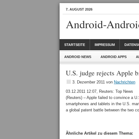
7. AUGUST 2026
Android-Androi
STARTSEITE
IMPRESSUM
DATENS
ANDROID NEWS
ANDROID APPS
A
U.S. judge rejects Apple b
3. Dezember 2011
von
Nachrichten
03.12.2011 12:07, Reuters: Top News
(Reuters) – Apple failed to convince a U
smartphones and tablets in the U.S. mark
a global patent battle between the two
Ähnliche Artikel zu diesem Thema: