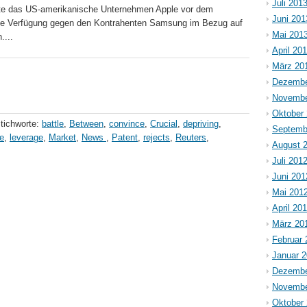
Juli 201
tte das US-amerikanische Unternehmen Apple vor dem
Juni 201
lige Verfügung gegen den Kontrahenten Samsung im Bezug auf
Mai 201
....
April 20
März 20
Dezembe
Novembe
Oktober
tichworte:
battle
,
Between
,
convince
,
Crucial
,
depriving
,
Septemb
e
,
leverage
,
Market
,
News
,
Patent
,
rejects
,
Reuters
,
August 
Juli 201
Juni 201
Mai 201
April 20
März 20
Februar 
Januar 
Dezembe
Novembe
Oktober