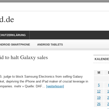
d.de
CHUTZERKLÄRUNG
NDROID SMARTPHONE
ANDROID TABLETS
id to halt Galaxy sales
KALEND
M
.S. judge to block Samsung Electronics from selling Galaxy
et, depriving the iPhone and iPad maker of crucial leverage in
5
 companies. mehr » Quelle: DAF…
[weiterlesen]
12
1
19
2
26
2