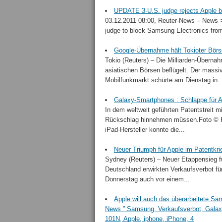
UPDATE 3-U.S. judge rejects Apple bi
03.12.2011 08:00, Reuter-News – News >
judge to block Samsung Electronics from
Google-Übernahme hält Tokioter Börs
Tokio (Reuters) – Die Milliarden-Überna
asiatischen Börsen beflügelt. Der mass
Mobilfunkmarkt schürte am Dienstag in..
Galaxy-Smartphones : Schlappe für A
In dem weltweit geführten Patentstreit 
Rückschlag hinnehmen müssen.Foto © Re
iPad-Hersteller konnte die...
Neuer Triumph für Apple im Patentkr
Sydney (Reuters) – Neuer Etappensieg f
Deutschland erwirkten Verkaufsverbot f
Donnerstag auch vor einem...
Apple will auch das überarbeitete Sa
News ” Samsung, Verkaufsverbot, Galaxy
101N, Apple, iphone, iPhone, 4