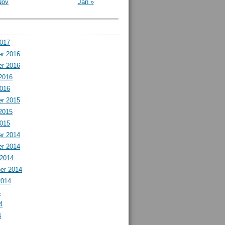
Nov
Jan »
2017
r 2016
r 2016
2016
2016
r 2015
2015
2015
r 2014
r 2014
 2014
er 2014
2014
4
4
4