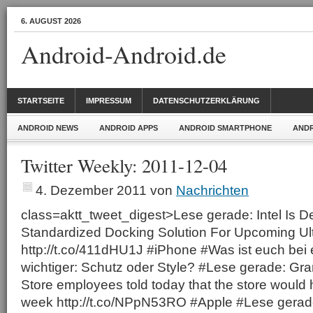
6. AUGUST 2026
Android-Android.de
STARTSEITE
IMPRESSUM
DATENSCHUTZERKLÄRUNG
ANDROID NEWS
ANDROID APPS
ANDROID SMARTPHONE
ANDR
Twitter Weekly: 2011-12-04
4. Dezember 2011
von
Nachrichten
class=aktt_tweet_digest>Lese gerade: Intel Is D
Standardized Docking Solution For Upcoming Ul
http://t.co/411dHU1J #iPhone #Was ist euch be
wichtiger: Schutz oder Style? #Lese gerade: Gra
Store employees told today that the store would 
week http://t.co/NPpN53RO #Apple #Lese gerad