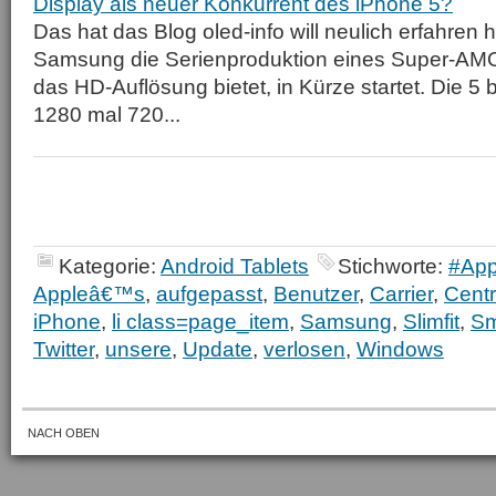
Display als neuer Konkurrent des iPhone 5?
Das hat das Blog oled-info will neulich erfahren
Samsung die Serienproduktion eines Super-AM
das HD-Auflösung bietet, in Kürze startet. Die 5 bi
1280 mal 720...
Kategorie:
Android Tablets
Stichworte:
#App
Appleâ€™s
,
aufgepasst
,
Benutzer
,
Carrier
,
Centr
iPhone
,
li class=page_item
,
Samsung
,
Slimfit
,
Sm
Twitter
,
unsere
,
Update
,
verlosen
,
Windows
NACH OBEN