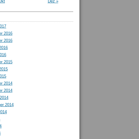
Okt
Dez »
2017
r 2016
r 2016
2016
2016
r 2015
2015
2015
r 2014
r 2014
 2014
er 2014
2014
4
4
4