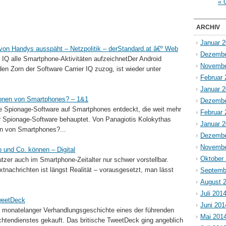
« 
ARCHIV
Januar 
 von Handys ausspäht – Netzpolitik – derStandard.at â€º Web
Dezembe
r IQ alle Smartphone-Aktivitäten aufzeichnetDer Android
Novembe
en Zorn der Software Carrier IQ zuzog, ist wieder unter
Februar 
Januar 
ionen von Smartphones? – 1&1
Dezembe
ine Spionage-Software auf Smartphones entdeckt, die weit mehr
Februar 
er Spionage-Software behauptet. Von Panagiotis Kolokythas
Januar 
en von Smartphones?...
Dezembe
Novembe
und Co. können – Digital
Oktober
zer auch im Smartphone-Zeitalter nur schwer vorstellbar.
tnachrichten ist längst Realität – vorausgesetzt, man lässt
Septemb
August 
Juli 201
TweetDeck
Juni 201
ch monatelanger Verhandlungsgeschichte eines der führenden
Mai 201
tendienstes gekauft. Das britische TweetDeck ging angeblich