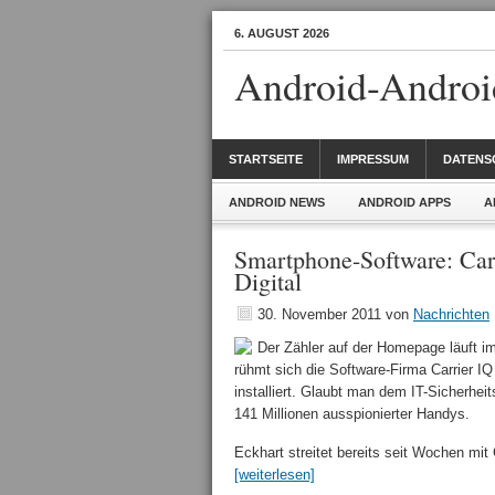
6. AUGUST 2026
Android-Androi
STARTSEITE
IMPRESSUM
DATENS
ANDROID NEWS
ANDROID APPS
A
Smartphone-Software: Carr
Digital
30. November 2011
von
Nachrichten
Der Zähler auf der Homepage läuft im
rühmt sich die Software-Firma Carrier IQ
installiert. Glaubt man dem IT-Sicherhe
141 Millionen ausspionierter Handys.
Eckhart streitet bereits seit Wochen m
[weiterlesen]