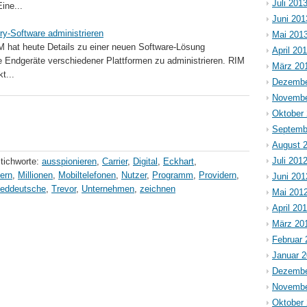
Juli 201
Eine...
Juni 201
ry-Software administrieren
Mai 201
M hat heute Details zu einer neuen Software-Lösung
April 20
ile Endgeräte verschiedener Plattformen zu administrieren. RIM
März 20
t...
Dezembe
Novembe
Oktober
Septemb
August 
Juli 201
tichworte:
ausspionieren
,
Carrier
,
Digital
,
Eckhart
,
fern
,
Millionen
,
Mobiltelefonen
,
Nutzer
,
Programm
,
Providern
,
Juni 201
eddeutsche
,
Trevor
,
Unternehmen
,
zeichnen
Mai 201
April 20
März 20
Februar 
Januar 
Dezembe
Novembe
Oktober