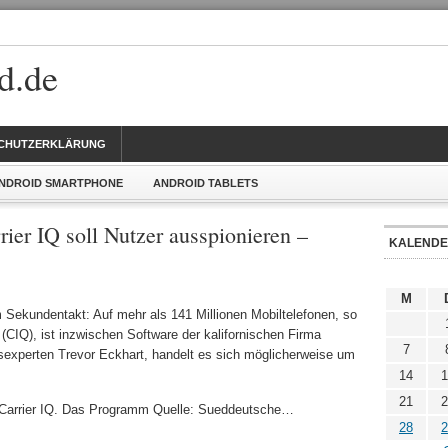
d.de
CHUTZERKLÄRUNG
NDROID SMARTPHONE
ANDROID TABLETS
ier IQ soll Nutzer ausspionieren –
KALEND
M
 Sekundentakt: Auf mehr als 141 Millionen Mobiltelefonen, so
 (CIQ), ist inzwischen Software der kalifornischen Firma
7
itsexperten Trevor Eckhart, handelt es sich möglicherweise um
14
1
21
2
it Carrier IQ. Das Programm Quelle: Sueddeutsche…
28
2