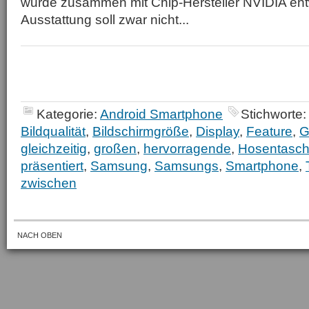
wurde zusammen mit Chip-Hersteller NVIDIA entw
Ausstattung soll zwar nicht...
Kategorie:
Android Smartphone
Stichworte:
Bildqualität
,
Bildschirmgröße
,
Display
,
Feature
,
G
gleichzeitig
,
großen
,
hervorragende
,
Hosentasc
präsentiert
,
Samsung
,
Samsungs
,
Smartphone
,
zwischen
NACH OBEN