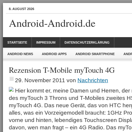
8. AUGUST 2026
Android-Android.de
STARTSEITE
IMPRESSUM
DATENSCHUTZERKLÄRUNG
ANDROID NEWS
ANDROID APPS
ANDROID SMARTPHONE
ANDR
Rezension T-Mobile myTouch 4G
29. November 2011
von
Nachrichten
Hier kommt er, meine Damen und Herren, der
des myTouch 3 Throns und T-Mobiles zweites 
myTouch 4G. Das neue Gerät, das von HTC herges
alles, was ein Vorzeigemodell braucht: 1GHz P
vorne und hinten, lebendiges Touchscreen Disp
davon, wen man fragt – ein 4G Radio. Das my