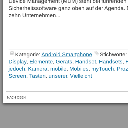
Device Management (MDM) steht bei führenden 
Sicherheitssoftware ganz oben auf der Agenda.
zehn Unternehmen...
Kategorie:
Android Smartphone
Stichworte:
Display
,
Elemente
,
Geräts
,
Handset
,
Handsets
,
jedoch
,
Kamera
,
mobile
,
Mobiles
,
myTouch
,
Proz
Screen
,
Tasten
,
unserer
,
Vielleicht
NACH OBEN