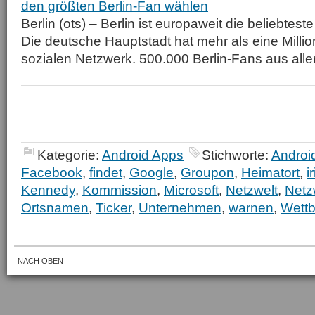
den größten Berlin-Fan wählen
Berlin (ots) – Berlin ist europaweit die beliebtes
Die deutsche Hauptstadt hat mehr als eine Milli
sozialen Netzwerk. 500.000 Berlin-Fans aus aller
Kategorie:
Android Apps
Stichworte:
Androi
Facebook
,
findet
,
Google
,
Groupon
,
Heimatort
,
i
Kennedy
,
Kommission
,
Microsoft
,
Netzwelt
,
Netz
Ortsnamen
,
Ticker
,
Unternehmen
,
warnen
,
Wett
NACH OBEN