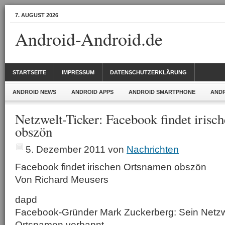
7. AUGUST 2026
Android-Android.de
STARTSEITE
IMPRESSUM
DATENSCHUTZERKLÄRUNG
ANDROID NEWS
ANDROID APPS
ANDROID SMARTPHONE
ANDR
Netzwelt-Ticker: Facebook findet iris
obszön
5. Dezember 2011
von
Nachrichten
Facebook findet irischen Ortsnamen obszön
Von Richard Meusers
dapd
Facebook-Gründer Mark Zuckerberg: Sein Netzw
Ortsnamen verbannt.