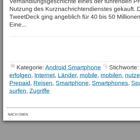
Verhandlungsgeschichte eines der führenden P
Nutzung des Kurznachrichtendienstes gekauft. D
TweetDeck ging angeblich für 40 bis 50 Millionen 
Eine...
Kategorie:
Android Smartphone
Stichworte:
erfolgen
,
Internet
,
Länder
,
mobile
,
mobilen
,
nutz
Prepaid
,
Reisen
,
Smartphone
,
Smartphones
,
Sp
surfen
,
Zugriffe
NACH OBEN