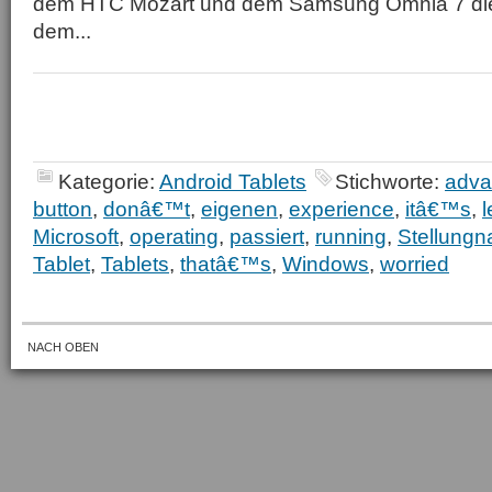
dem HTC Mozart und dem Samsung Omnia 7 die 
dem...
Kategorie:
Android Tablets
Stichworte:
adva
button
,
donâ€™t
,
eigenen
,
experience
,
itâ€™s
,
Microsoft
,
operating
,
passiert
,
running
,
Stellung
Tablet
,
Tablets
,
thatâ€™s
,
Windows
,
worried
NACH OBEN