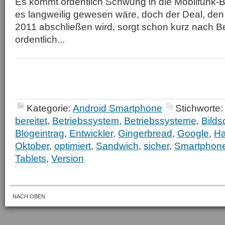
Es kommt ordentlich Schwung in die Mobilfunk-B
es langweilig gewesen wäre, doch der Deal, de
2011 abschließen wird, sorgt schon kurz nach B
ordentlich...
Kategorie:
Android Smartphone
Stichworte:
bereitet
,
Betriebssystem
,
Betriebssysteme
,
Bilds
Blogeintrag
,
Entwickler
,
Gingerbread
,
Google
,
H
Oktober
,
optimiert
,
Sandwich
,
sicher
,
Smartphon
Tablets
,
Version
NACH OBEN