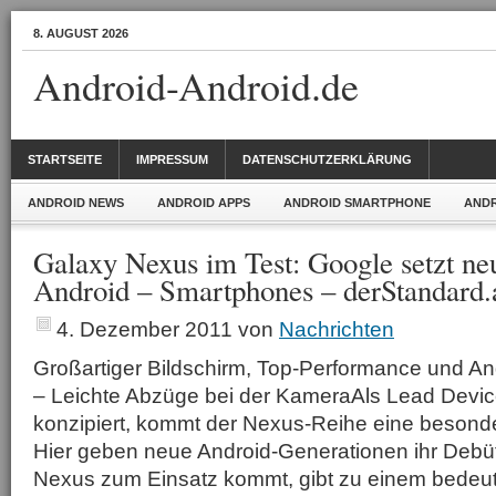
8. AUGUST 2026
Android-Android.de
STARTSEITE
IMPRESSUM
DATENSCHUTZERKLÄRUNG
ANDROID NEWS
ANDROID APPS
ANDROID SMARTPHONE
ANDR
Galaxy Nexus im Test: Google setzt ne
Android – Smartphones – derStandard.
4. Dezember 2011
von
Nachrichten
Großartiger Bildschirm, Top-Performance und An
– Leichte Abzüge bei der KameraAls Lead Devi
konzipiert, kommt der Nexus-Reihe eine besond
Hier geben neue Android-Generationen ihr Debü
Nexus zum Einsatz kommt, gibt zu einem bedeut