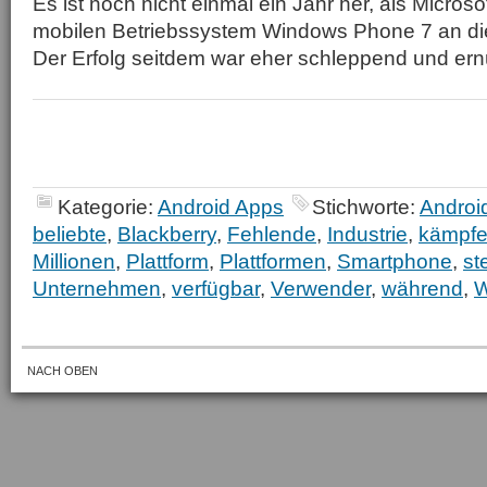
Es ist noch nicht einmal ein Jahr her, als Micros
mobilen Betriebssystem Windows Phone 7 an die Ö
Der Erfolg seitdem war eher schleppend und ernü
Kategorie:
Android Apps
Stichworte:
Androi
beliebte
,
Blackberry
,
Fehlende
,
Industrie
,
kämpf
Millionen
,
Plattform
,
Plattformen
,
Smartphone
,
st
Unternehmen
,
verfügbar
,
Verwender
,
während
,
W
NACH OBEN