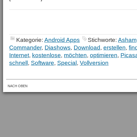
Kategorie:
Android Apps
Stichworte:
Asham
Commander
,
Diashows
,
Download
,
erstellen
,
fin
Internet
,
kostenlose
,
möchten
,
optimieren
,
Picas
schnell
,
Software
,
Special
,
Vollversion
NACH OBEN