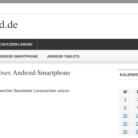
d.de
CHUTZERKLÄRUNG
NDROID SMARTPHONE
ANDROID TABLETS
iöses Android-Smartphone
KALEND
richte Newsletter Lesezeichen setzen
M
1
8
15
1
22
2
29
3