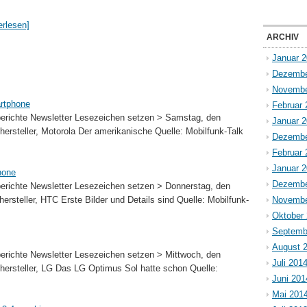
erlesen]
ARCHIV
Januar 
Dezembe
Novembe
artphone
Februar 
richte Newsletter Lesezeichen setzen > Samstag, den
Januar 
hersteller, Motorola Der amerikanische Quelle: Mobilfunk-Talk
Dezembe
Februar 
Januar 
hone
Dezembe
richte Newsletter Lesezeichen setzen > Donnerstag, den
ersteller, HTC Erste Bilder und Details sind Quelle: Mobilfunk-
Novembe
Oktober
Septemb
August 
richte Newsletter Lesezeichen setzen > Mittwoch, den
Juli 201
hersteller, LG Das LG Optimus Sol hatte schon Quelle:
Juni 201
Mai 201