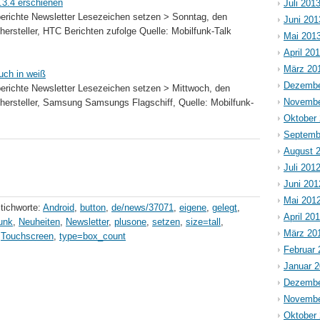
.3.4 erschienen
Juli 201
richte Newsletter Lesezeichen setzen > Sonntag, den
Juni 201
ersteller, HTC Berichten zufolge Quelle: Mobilfunk-Talk
Mai 201
April 20
März 20
ch in weiß
Dezembe
richte Newsletter Lesezeichen setzen > Mittwoch, den
Novembe
hersteller, Samsung Samsungs Flagschiff, Quelle: Mobilfunk-
Oktober
Septemb
August 
Juli 201
Juni 201
Mai 201
tichworte:
Android
,
button
,
de/news/37071
,
eigene
,
gelegt
,
April 20
unk
,
Neuheiten
,
Newsletter
,
plusone
,
setzen
,
size=tall
,
März 20
,
Touchscreen
,
type=box_count
Februar 
Januar 
Dezembe
Novembe
Oktober