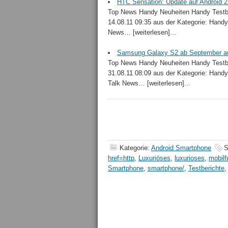
HTC Sensation: Update auf Android 2
Top News Handy Neuheiten Handy Testbe
14.08.11 09:35 aus der Kategorie: Handyh
News… [weiterlesen]...
Samsung Galaxy S2 ab September au
Top News Handy Neuheiten Handy Testbe
31.08.11 08:09 aus der Kategorie: Handy
Talk News… [weiterlesen]...
Kategorie:
Android Smartphone
S
href=http
,
Luxuriöses
,
luxurioses
,
mobilf
Smartphone
,
smartphone/
,
Testberichte