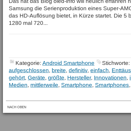
Das hat das Blog oled-info will neulich erfahren
Samsung die Serienproduktion eines Super-AM
das HD-Auflösung bietet, in Kürze startet. Die 5 bi
1280 mal 720...
Kategorie:
Android Smartphone
Stichworte
aufgeschlossen
,
breite
,
definitiv
,
einfach
,
Enttäu
gehört
,
Geräte
,
größte
,
Hersteller
,
Innovationen
,
Medien
,
mittlerweile
,
Smartphone
,
Smartphones
NACH OBEN