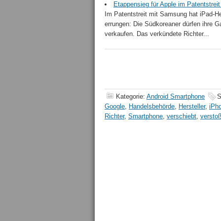
Etappensieg für Apple im Patentstrei
Im Patentstreit mit Samsung hat iPad-Her
errungen: Die Südkoreaner dürfen ihre G
verkaufen. Das verkündete Richter...
Kategorie:
Android Smartphone
S
Google
,
Handelsbehörde
,
Hersteller
,
iPh
Richter
,
Smartphone
,
verschiebt
,
versto