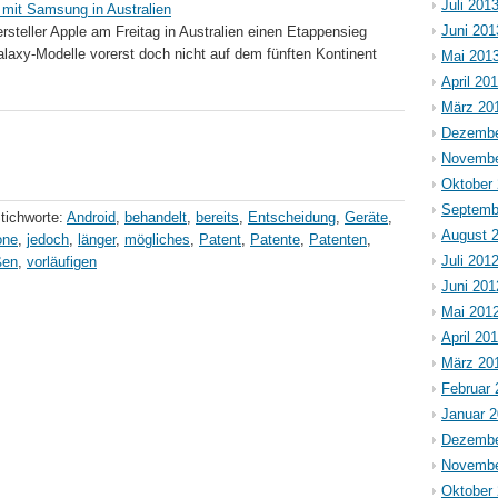
Juli 201
t mit Samsung in Australien
Juni 201
steller Apple am Freitag in Australien einen Etappensieg
alaxy-Modelle vorerst doch nicht auf dem fünften Kontinent
Mai 201
April 20
März 20
Dezembe
Novembe
Oktober
Septemb
tichworte:
Android
,
behandelt
,
bereits
,
Entscheidung
,
Geräte
,
August 
one
,
jedoch
,
länger
,
mögliches
,
Patent
,
Patente
,
Patenten
,
Juli 201
ßen
,
vorläufigen
Juni 201
Mai 201
April 20
März 20
Februar 
Januar 
Dezembe
Novembe
Oktober