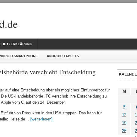
d.de
CHUTZERKLÄRUNG
NDROID SMARTPHONE
ANDROID TABLETS
sbehörde verschiebt Entscheidung
KALEND
er auf eine Entscheidung über ein mögliches Einfuhrverbot für
M
. Die US-Handelsbehörde ITC verschob ihre Entscheidung zu
s Apple vom 6. auf den 14. Dezember.
5
 Einfuhr von Produkten in den USA stoppen. Das kann für
12
1
uelle: Heise.de…
[weiterlesen]
19
2
26
2