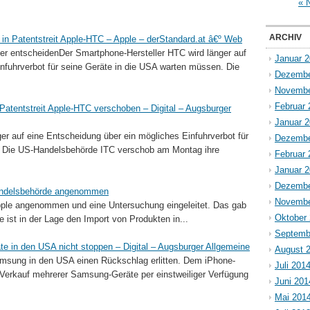
« 
ARCHIV
in Patentstreit Apple-HTC – Apple – derStandard.at â€º Web
r entscheidenDer Smartphone-Hersteller HTC wird länger auf
Januar 
nfuhrverbot für seine Geräte in die USA warten müssen. Die
Dezembe
Novembe
Februar 
Patentstreit Apple-HTC verschoben – Digital – Augsburger
Januar 
er auf eine Entscheidung über ein mögliches Einfuhrverbot für
Dezembe
. Die US-Handelsbehörde ITC verschob am Montag ihre
Februar 
Januar 
Dezembe
andelsbehörde angenommen
Novembe
pple angenommen und eine Untersuchung eingeleitet. Das gab
Oktober
 ist in der Lage den Import von Produkten in...
Septemb
 in den USA nicht stoppen – Digital – Augsburger Allgemeine
August 
Samsung in den USA einen Rückschlag erlitten. Dem iPhone-
Juli 201
n Verkauf mehrerer Samsung-Geräte per einstweiliger Verfügung
Juni 201
Mai 201