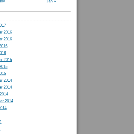
Nov
Jan »
2017
r 2016
r 2016
2016
2016
r 2015
2015
2015
r 2014
r 2014
 2014
er 2014
2014
4
4
4