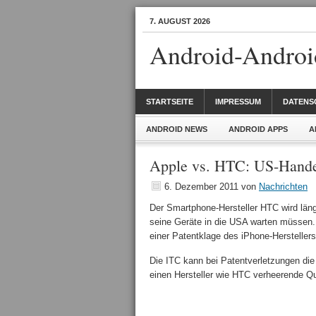
7. AUGUST 2026
Android-Androi
STARTSEITE
IMPRESSUM
DATENS
ANDROID NEWS
ANDROID APPS
A
Apple vs. HTC: US-Handel
6. Dezember 2011
von
Nachrichten
Der Smartphone-Hersteller HTC wird läng
seine Geräte in die USA warten müssen
einer Patentklage des iPhone-Hersteller
Die ITC kann bei Patentverletzungen die
einen Hersteller wie HTC verheerende Q