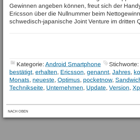
Gewinnen angeben können, freut sich der Handy
Ericsson über die Nullnummer beim Nettogewinn
schwedisch-japanische Joint Venture im dritten Qu
Kategorie:
Android Smartphone
Stichworte:
bestätigt
,
erhalten
,
Ericsson
,
genannt
,
Jahres
,
ko
Monats
,
neueste
,
Optimus
,
pocketnow
,
Sandwic
Technikseite
,
Unternehmen
,
Update
,
Version
,
Xp
NACH OBEN